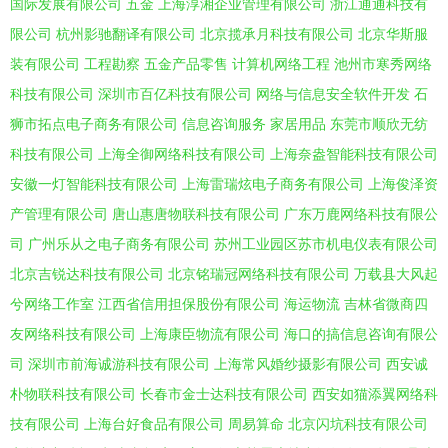
国际发展有限公司
五金
上海淳湘企业管理有限公司
浙江通通科技有
限公司
杭州影驰翻译有限公司
北京揽承月科技有限公司
北京华斯服
装有限公司
工程勘察
五金产品零售
计算机网络工程
池州市寒秀网络
科技有限公司
深圳市百亿科技有限公司
网络与信息安全软件开发
石
狮市拓点电子商务有限公司
信息咨询服务
家居用品
东莞市顺欣无纺
科技有限公司
上海全御网络科技有限公司
上海奈盎智能科技有限公司
安徽一灯智能科技有限公司
上海雷瑞炫电子商务有限公司
上海俊泽资
产管理有限公司
唐山惠唐物联科技有限公司
广东万鹿网络科技有限公
司
广州乐从之电子商务有限公司
苏州工业园区苏市机电仪表有限公司
北京吉锐达科技有限公司
北京铭瑞冠网络科技有限公司
万载县大风起
兮网络工作室
江西省信用担保股份有限公司
海运物流
吉林省微商四
友网络科技有限公司
上海康臣物流有限公司
海口的搞信息咨询有限公
司
深圳市前海诚游科技有限公司
上海常风婚纱摄影有限公司
西安诚
朴物联科技有限公司
长春市金士达科技有限公司
西安如猫添翼网络科
技有限公司
上海台好食品有限公司
周易算命
北京闪坑科技有限公司